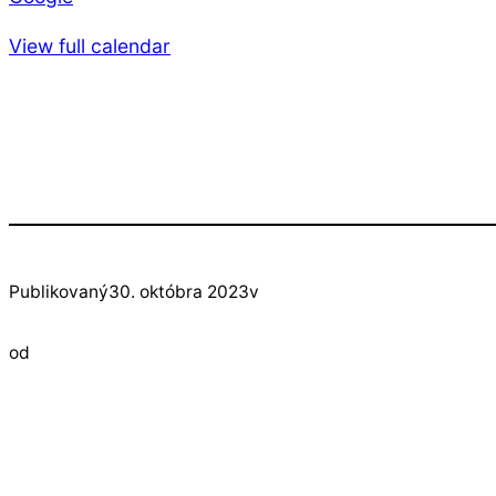
View full calendar
Publikovaný
30. októbra 2023
v
od